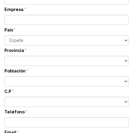
Empresa
*
País
*
Provincia
*
Población
*
C.P
*
Teléfono
*
Email
*