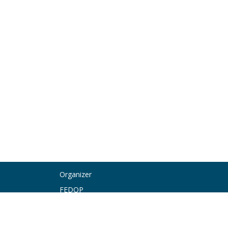
Organizer
FEDOP
Federación de Ortesistas Protesistas
Rosario Pino St., 6 – 1º B,
28020 Madrid – Spain