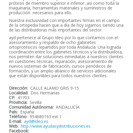
prótesis de miembro superior e inferior ,así como toda la
maquinaria, herramientas materiales y suministros de
producción necesarios para ello.
Nuestra exclusividad con importantes firmas en el campo
de la ortopedia hacen que a día de hoy sigamos siendo una
de las distribuidoras más importantes del sector.
ayd pertenece al Grupo Ideo por lo que contamos con el
asesoramiento y respaldo de ocho gabinetes
ortoprotésicos repartidos por toda Andalucía. Una lograda
coordinación entre los gabinetes técnicos y la distribuidora,
nos permiten dar soluciones inmediatas a nuestros clientes
en cuestiones técnicas, reparación, asesoramiento de
nuevos sistemas de fabricación, cursos periódicos de
formación, y un amplio abanico de servicios adicionales
que están disponibles para todos nuestros clientes.
Dirección:
CALLE ALAMO GRIS 9-15
Localidad:
Dos Hermanas
CP:
41703
Provincia:
Sevilla
Comunidad Autónoma:
ANDALUCÍA
País:
España
Teléfono:
954680193 ext 1
E-mail:
ayd@ideo.es
Web:
http://www.ayudasydistribuciones.es
Facebook: